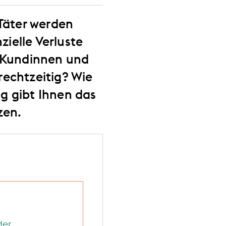
 Täter werden
nzielle Verluste
e Kundinnen und
echtzeitig? Wie
ng gibt Ihnen das
zen.
der
.