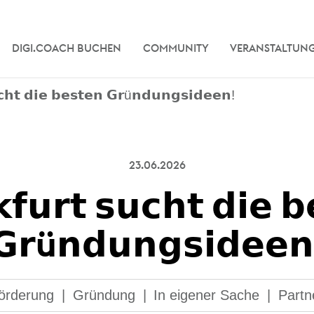
DIGI.COACH BUCHEN
COMMUNITY
VERANSTALTUN
𝗰𝗵𝘁 𝗱𝗶𝗲 𝗯𝗲𝘀𝘁𝗲𝗻 𝗚𝗿ü𝗻𝗱𝘂𝗻𝗴𝘀𝗶𝗱𝗲𝗲𝗻!
23.06.2026
𝗳𝘂𝗿𝘁 𝘀𝘂𝗰𝗵𝘁 𝗱𝗶𝗲 𝗯
𝗚𝗿ü𝗻𝗱𝘂𝗻𝗴𝘀𝗶𝗱𝗲𝗲𝗻
örderung
|
Gründung
|
In eigener Sache
|
Partn