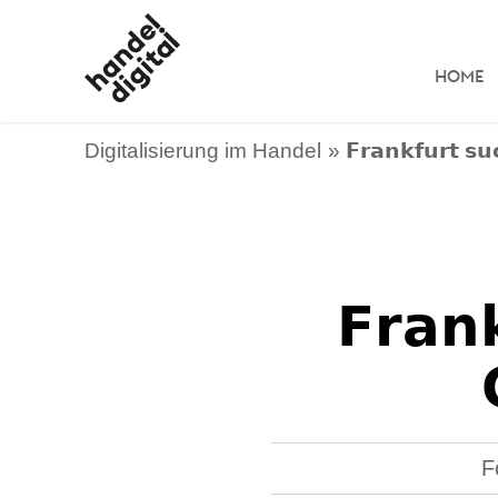
HOME
Digitalisierung im Handel
𝗙𝗿𝗮𝗻𝗸𝗳𝘂𝗿𝘁 𝘀
𝗙𝗿𝗮𝗻
F