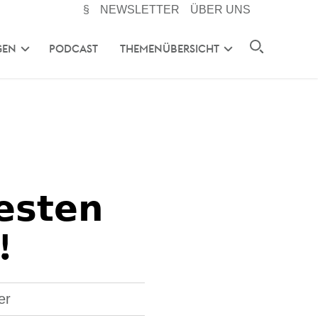
§
NEWSLETTER
ÜBER UNS
GEN
PODCAST
THEMENÜBERSICHT
𝗲𝘀𝘁𝗲𝗻
!
er