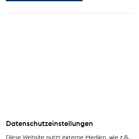
Datenschutz
Datenschutzeinstellungen
Impressum
Barrierefreiheit
Daten­schutz­ein­stel­lun­gen
Diese Website nutzt externe Medien, wie z.B.