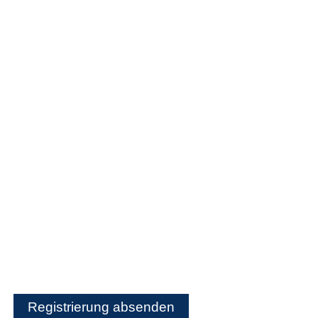
Name (optional)
Vorname (optional)
Firma (optional)
Bitte nicht ausfüllen
*
Informationen zum Newsletter und zur
Datenverarbeitung finden Sie in unseren
Datenschutzhinweisen
Registrierung absenden