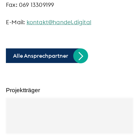
Fax: 069 13309199
E-Mail:
k
nt
kt
h
nd
l
d
g
t
l
Alle Ansprechpartner
Projektträger