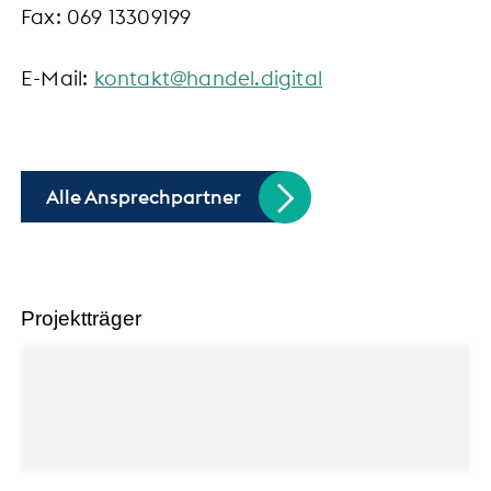
Fax: 069 13309199
E-Mail:
k
nt
kt
h
nd
l
d
g
t
l
Alle Ansprechpartner
Projektträger