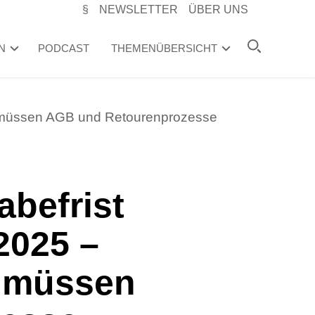
§
NEWSLETTER
ÜBER UNS
N
PODCAST
THEMENÜBERSICHT
r müssen AGB und Retourenprozesse
befrist
2025 –
r müssen