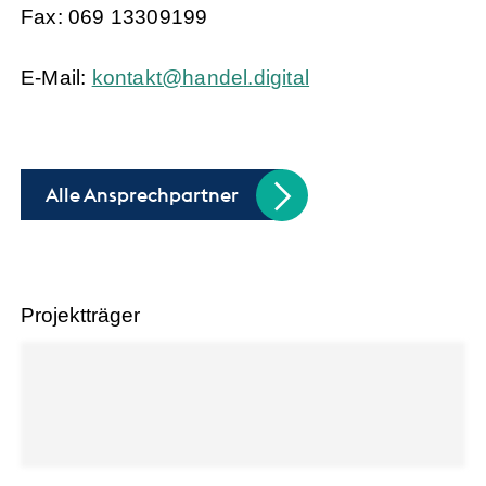
Fax: 069 13309199
E-Mail:
k
nt
kt
h
nd
l
d
g
t
l
Alle Ansprechpartner
Projektträger