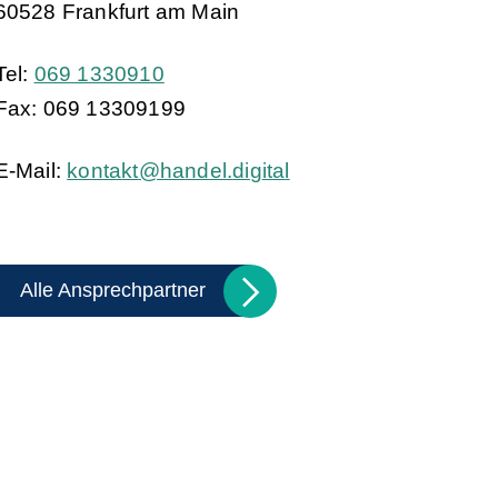
60528 Frankfurt am Main
Tel:
069 1330910
Fax: 069 13309199
E-Mail:
k
nt
kt
h
nd
l
d
g
t
l
Alle Ansprechpartner