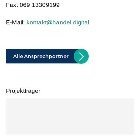
Fax: 069 13309199
E-Mail:
k
nt
kt
h
nd
l
d
g
t
l
Alle Ansprechpartner
Projektträger