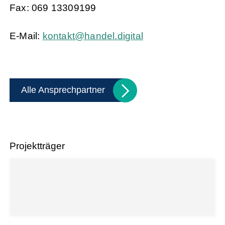
Fax: 069 13309199
E-Mail:
k
nt
kt
h
nd
l
d
g
t
l
Alle Ansprechpartner
Projektträger